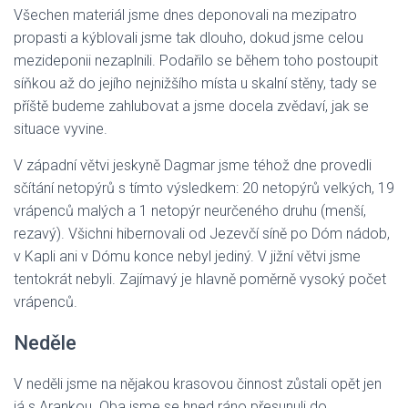
Všechen materiál jsme dnes deponovali na mezipatro
propasti a kýblovali jsme tak dlouho, dokud jsme celou
mezideponii nezaplnili. Podařilo se během toho postoupit
síňkou až do jejího nejnižšího místa u skalní stěny, tady se
příště budeme zahlubovat a jsme docela zvědaví, jak se
situace vyvine.
V západní větvi jeskyně Dagmar jsme téhož dne provedli
sčítání netopýrů s tímto výsledkem: 20 netopýrů velkých, 19
vrápenců malých a 1 netopýr neurčeného druhu (menší,
rezavý). Všichni hibernovali od Jezevčí síně po Dóm nádob,
v Kapli ani v Dómu konce nebyl jediný. V jižní větvi jsme
tentokrát nebyli. Zajímavý je hlavně poměrně vysoký počet
vrápenců.
Neděle
V neděli jsme na nějakou krasovou činnost zůstali opět jen
já s Arankou. Oba jsme se hned ráno přesunuli do