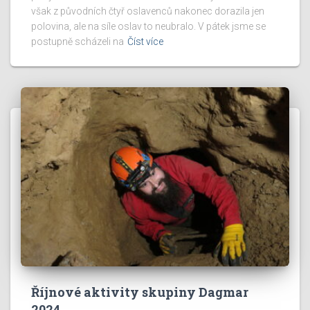
však z původních čtyř oslavenců nakonec dorazila jen
polovina, ale na síle oslav to neubralo. V pátek jsme se
postupně scházeli na
Číst více
Říjnové aktivity skupiny Dagmar
2024