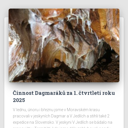
Činnost Dagmaráků za 1. čtvrtletí roku
2025
V lednu, únoru i březnu jsme v Moravském krasu
pracovali v jeskyních Dagmar a V Jedlích a stihli také 2
expedice na Slovensko. V jeskyni V Jedlích se bádalo na