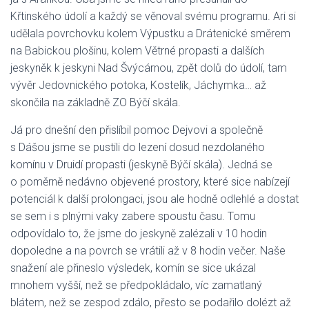
Křtinského údolí a každý se věnoval svému programu. Ari si
udělala povrchovku kolem Výpustku a Drátenické směrem
na Babickou plošinu, kolem Větrné propasti a dalších
jeskyněk k jeskyni Nad Švýcárnou, zpět dolů do údolí, tam
vývěr Jedovnického potoka, Kostelík, Jáchymka… až
skončila na základně ZO Býčí skála.
Já pro dnešní den přislíbil pomoc Dejvovi a společně
s Dášou jsme se pustili do lezení dosud nezdolaného
komínu v Druidí propasti (jeskyně Býčí skála). Jedná se
o poměrně nedávno objevené prostory, které sice nabízejí
potenciál k další prolongaci, jsou ale hodně odlehlé a dostat
se sem i s plnými vaky zabere spoustu času. Tomu
odpovídalo to, že jsme do jeskyně zalézali v 10 hodin
dopoledne a na povrch se vrátili až v 8 hodin večer. Naše
snažení ale přineslo výsledek, komín se sice ukázal
mnohem vyšší, než se předpokládalo, víc zamatlaný
blátem, než se zespod zdálo, přesto se podařilo dolézt až