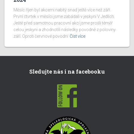
Měsíc říjen byl akcemi nabitý snad ještě více než září.
První čtvrtek v měsíci jsme zabádali v jeskyni V Jedlích.
Ještě před samotnou pracovní akcí jsme prošli téměř
celou jeskyni a zhodnotili následky povodně z poloviny
září. Oproti červnové povodni
Číst více
Sledujte nás i na facebooku