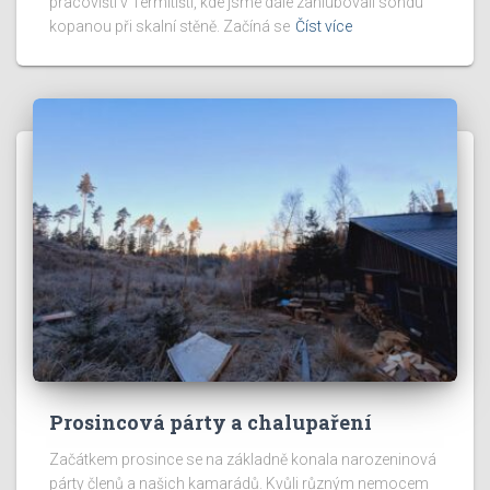
pracovišti v Termitišti, kde jsme dále zahlubovali sondu
kopanou při skalní stěně. Začíná se
Číst více
Prosincová párty a chalupaření
Začátkem prosince se na základně konala narozeninová
párty členů a našich kamarádů. Kvůli různým nemocem