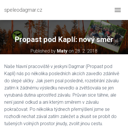
speleodagmar.cz
PŘEPN
Propast pod Kaplí: nový směr
Published by
Maty
on
28. 2. 2018
Naše hlavní pracoviště v jeskyni Dagmar (Propast pod
Kaplí) nás po několika posledních akcích zavedlo zdánlivě
do slepé uličky. Jak jsem psal posledně, rozebírání závalu
zatím k žádnému výsledku nevedlo a zvětšovala se jen
vyrubaná dutina uprostřed závalu. Průvan sice táhne, ale
není jasné odkud a ani kterým směrem v závalu
pokračovat. Po několika týdnech přemýšlení jsme se
rozhodli nechat zával zatím zaležet a zkusit se probít do
tušených volných prostor jinudy, zvolit jinou cestu.