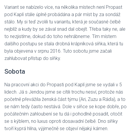
Variant se nabízelo více, na několika místech není Propast
pod Kaplí stále úplně probádána a pár míst by za sondáž
stálo. My si teď zvolili tu variantu, která je současné čelbě
nejblíž a kudy by se zával snad dal obejít. Třeba taky ne, ale
to nezjistíme, dokud do toho nehrábneme. Tím místem
dalšího postupu se stala drobná krápníková síňka, která tu
byla objevena v srpnu 2016. Tuto sobotu jsme začali
zahlubovat přístup do síňky.
Sobota
Na pracovní akci do Propasti pod Kaplí jsme se vydali v 5
lidech. Já s Jendou jsme se cítili trochu nesví, protože nás
početně převážila ženská část týmu (Ari, Zuzu a Ráďa), a to
se nám tedy často nestává. Dole v síňce se kope dobře, po
počátečním zahloubení se tu dá i pohodlně posadit, otočit
se s kýblem, no luxus oproti dosavadní čelbě. Dno síňky
tvoří kyprá hlína, výjimečně se objeví nějaký kámen.